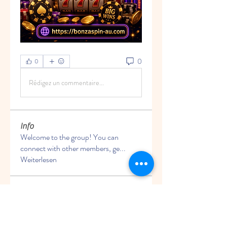
0
0
Rédigez un commentaire...
Info
Welcome to the group! You can
connect with other members, ge
...
Weiterlesen
Mitglieder
Rushikesh Nemishte
Folgen
johannes525
Folgen