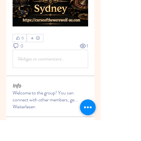
0
0
1
Rédigez un commentaire...
Info
Welcome to the group! You can
connect with other members, ge
...
Weiterlesen
Mitglieder
Rushikesh Nemishte
Folgen