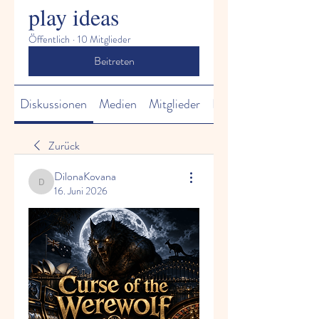
play ideas
Öffentlich
·
10 Mitglieder
Beitreten
Diskussionen
Medien
Mitglieder
Info
Zurück
DilonaKovana
DilonaKovana
16. Juni 2026