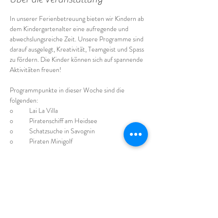
In unserer Ferienbetreuung bieten wir Kindern ab 
dem Kindergartenalter eine aufregende und 
abwechslungsreiche Zeit. Unsere Programme sind 
darauf ausgelegt, Kreativität, Teamgeist und Spass 
zu fördern. Die Kinder können sich auf spannende 
Aktivitäten freuen!
Programmpunkte in dieser Woche sind die 
folgenden:
o	Lai La Villa 
o	Piratenschiff am Heidsee
o	Schatzsuche in Savognin
o	Piraten Minigolf
Montag, Dienstag, Donnerstag & Freitag
Mehr anzeigen