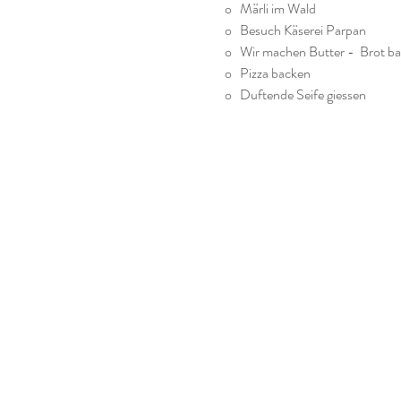
o   Märli im Wald
o   Besuch Käserei Parpan
o   Wir machen Butter -  Brot b
o   Pizza backen
o   Duftende Seife giessen